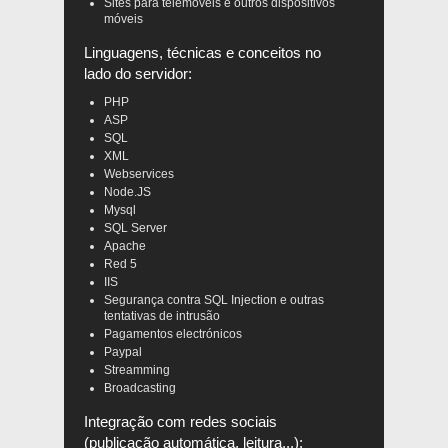
Sites para telemóveis e outros dispositivos
móveis
Linguagens, técnicas e conceitos no
lado do servidor:
PHP
ASP
SQL
XML
Webservices
Node.JS
Mysql
SQL Server
Apache
Red 5
IIS
Segurança contra SQL Injection e outras
tentativas de intrusão
Pagamentos electrónicos
Paypal
Streamming
Broadcasting
Integração com redes sociais
(publicação automática, leitura...):