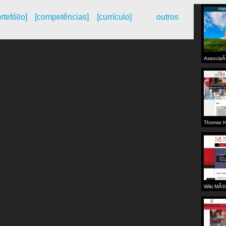
rtefólio]
[competências]
[currículo]
outros
AssociaÃ
Militar P
ATMPT
Thomar H
Wiki MÃ©