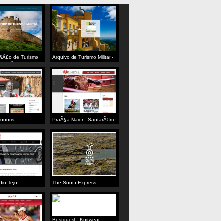
§Ã£o de Turismo
Arquivo de Turismo Militar -
ortuguÃªs â€“
Intranet
onoris
PraÃ§a Maior - SantarÃ©m
dio Tejo
The South Express
Bestguest - Knitwear