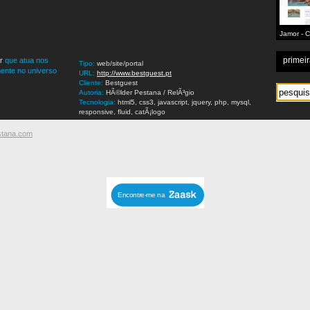
Jamor - C
Nacional
primeir
r
que atua nos
Tipo:
web/site/portal
ente no universo
URL:
http://www.bestguest.pt
Cliente:
Bestguest
Autoria:
HÃ©lder Pestana / RelÃ³gio
Tecnologia:
html5, css3, javascript, jquery, php, mysql,
responsive, fluid, catÃ¡logo
stana.com